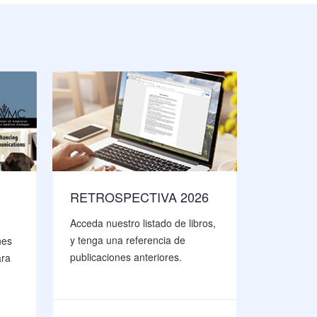
RETROSPECTIVA 2026
LIBRO
Acceda nuestro listado de libros,
Acceda a 
y tenga una referencia de
libros y s
nes
publicaciones anteriores.
para desca
ara
contenido