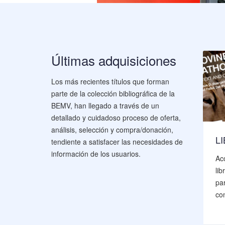
Últimas adquisiciones
Los más recientes títulos que forman
parte de la colección bibliográfica de la
BEMV, han llegado a través de un
detallado y cuidadoso proceso de oferta,
análisis, selección y compra/donación,
S
RETROSPECTIVA 2026
L
tendiente a satisfacer las necesidades de
información de los usuarios.
Acceda nuestro listado de libros,
Ac
y tenga una referencia de
li
licaciones
publicaciones anteriores.
pa
rtada para
co
o.