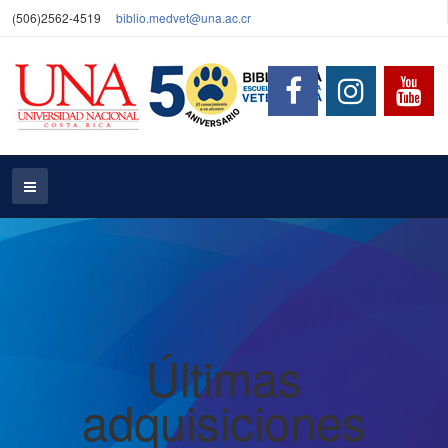
(506)2562-4519
biblio.medvet@una.ac.cr
Últimas
adquisiciones