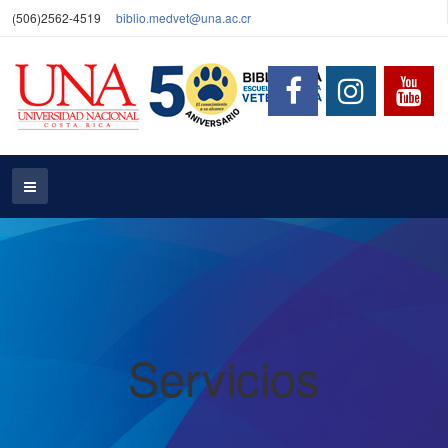
(506)2562-4519
biblio.medvet@una.ac.cr
Servicios