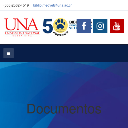
(506)2562-4519
biblio.medvet@una.ac.cr
Documentos