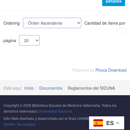
Detalles
Ordering
Cantidad de ítems por
página
Powered by
Phoca Download
Está aquí:
Inicio
Documentos
Reglamentos del SIDUNA
Copyright © 2026 Biblioteca Escuela de Medicina Veterinaria. Todos los
derechos reservados.
Universidad Nacional.
Sitio Web diseñado y desarrollado por el Área UNAWEB del
Centro de
ES
Gestión Tecnológica