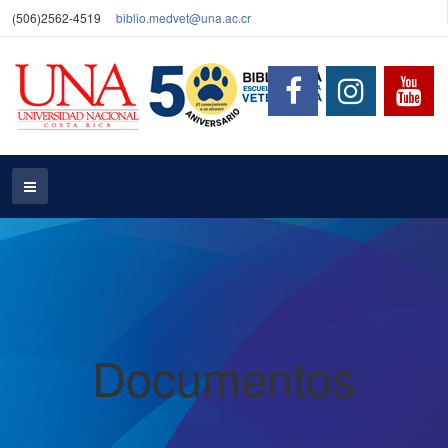
(506)2562-4519
biblio.medvet@una.ac.cr
Documentos